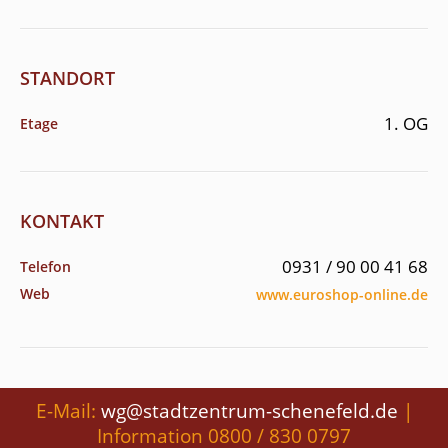
STANDORT
1. OG
Etage
KONTAKT
0931 / 90 00 41 68
Telefon
Web
www.euroshop-online.de
E-Mail:
wg@stadtzentrum-schenefeld.de
|
Information 0800 / 830 0797